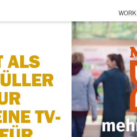
WORK
 ALS
ÜLLER
UR
INE TV-
FÜR